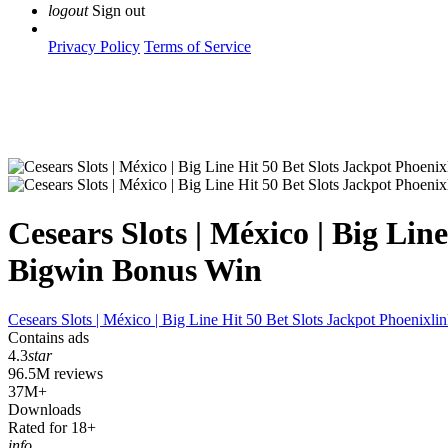
logout
Sign out
Privacy Policy
Terms of Service
Cesears Slots | México | Big Li
Bigwin Bonus Win
Cesears Slots | México | Big Line Hit 50 Bet Slots Jackpot Phoeni
Contains ads
4.3
star
96.5M reviews
37M+
Downloads
Rated for 18+
info