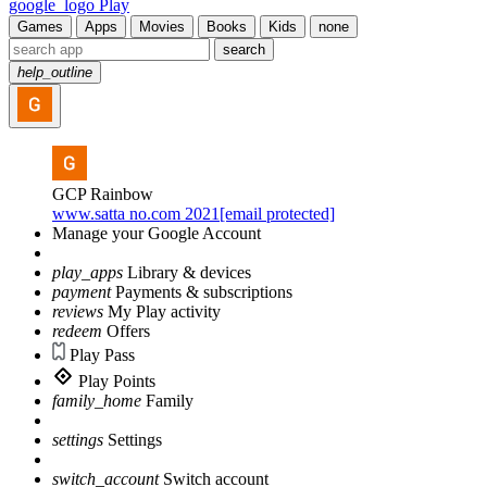
google_logo Play
Games
Apps
Movies
Books
Kids
none
search
help_outline
GCP Rainbow
www.satta no.com 2021[email protected]
Manage your Google Account
play_apps
Library & devices
payment
Payments & subscriptions
reviews
My Play activity
redeem
Offers
Play Pass
Play Points
family_home
Family
settings
Settings
switch_account
Switch account