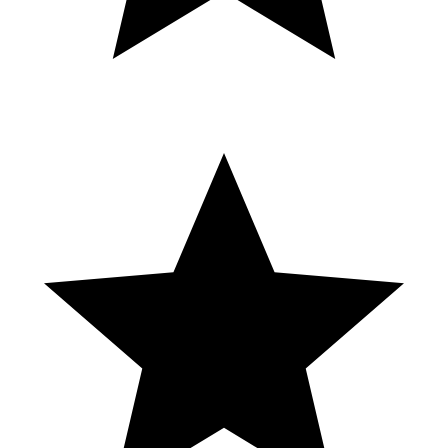
https://www.instagram.com/unicide4l/
19th Running of the Sunland Derby
Winpot Casino es una de las cadenas de casino más famosas de la
República Mexicana.Te esperamos en Casino Winpot para servirte
como te mereces.http://winpotcasino.com.mx/
Выиграл +4400 руб. в игровой автомат
Fruit Cocktail (Фруктовый коктейль) |
Заносы в слоты Клубничка
#shorts #bingo Get many more "Bingo Games" videos - Click to
"Subscribe": https://www.youtube.com/@bingo-games?
sub_confirmation=1 ------------------------------------------------------------
-------------------------------- All credit goes to the owners of the
BINGO video: bayareabingobabes BayAreaBingoBabes
https://www.tiktok.com/@bayareabingobabes/video/7172594323354
is_from_webapp=1&sender_device=pc&web_id=717323480654402
-------------------------------- to remove from the Bingo Games channel:
[email protected]
--------------------------------