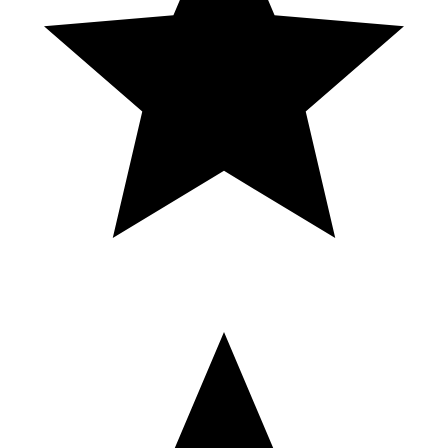
AKs vs Ako et on fait flush runner runner ! #gtowizard #poker
#winamax