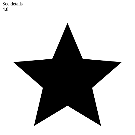
PlayDoIt
Vegas Insider Guide
#youtubeshorts #fun
See details
4.8
Bet On
Nostalgia Gaming Rainbow
Winter
Wheel Of Fortune
Six Vegas Chapter 7:
Sports
Casino Floor
PlayDoIt
🔥 $777 FREE FOR YOUR BETS.
SPORTS BETTING NO DEPOSIT
BONUS. BETTING SITES FREE
BONUS NO DEPOSIT.
The Best Football Wallpapers Ronaldinho Edition Buy now at the
link in bio #ronaldinhogaucho #ronaldinhowallpapers #football
#futbol