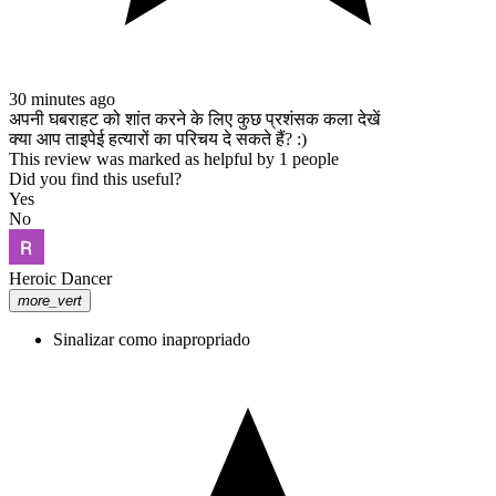
Derechos de autor y uso justo: Este contenido se acoge a los
principios de uso legítimo (fair use) según el artículo 107 del Título
17 del Código de los Estados Unidos. Se utiliza material con marcas
o nombres de equipos únicamente para fines informativos,
educativos, paródicos y sin ánimo de infringir los derechos
30 minutes ago
comerciales. No se busca reemplazar la experiencia original ni
अपनी घबराहट को शांत करने के लिए कुछ प्रशंसक कला देखें
competir con los medios oficiales. 🎙️ La narración en vivo es una
क्या आप ताइपेई हत्यारों का परिचय दे सकते हैं? :)
creación original de Verdolaga TV, realizada en tiempo real para
This review was marked as helpful by 1 people
acompañar la simulación. El objetivo es recrear experiencias
Did you find this useful?
alternativas de forma creativa para los fanáticos del fútbol. 👉 Este
Yes
No
contenido no representa eventos reales, sino una recreación digital
interactiva. #Simulación #PES2025 #FútbolVirtual
#ContenidoDigital #FairUse #VerdolagaTV Contacto:
Heroic Dancer
[email protected]
🔴 LEON VS MONTERREY 🔴 🔴
more_vert
MONTERREY VS LEON 🔴 LEON VS MONTERREY FULL
MATCH (11/08/2025) LEON X MONTERREY AO VIVO
Sinalizar como inapropriado
(11/08/25) LEON VS MONTERREY EN VIVO (11/08/25)
MONTERREY VS LEON FULL MATCH (11/08/2025)
MONTERREY X LEON AO VIVO (11/08/25) MONTERREY
VS LEON EN VIVO (11/08/25) LEON LEON MONTERREY
LEON LAGUNA HOY LEON LAGUNA VS MONTERREY
GUADALAJARA EN VIVO LEON VS MONTERREY LIGA
MX APERTURA LIGA MX APERTURA LIGA MX 2025 LEON
VS MONTERREY LIGA MX 2025 LEON VS MONTERREY