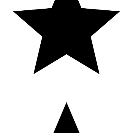
MONTERREY VS LEON LIGA MX 2025 MONTERREY VS
LEON LIGA MX MONTERREY VS LEON CALIENTE TV
MONTERREY VS LEON AZTECA 7 MONTERREY VS LEON
ESPN MONTERREY GUADALAJARA VS LEON LAGUNA
EN VIVO MONTERREY VS LEON FOX SPORTS
MONTERREY VS LEON SECTA DEPORTIVA MONTERREY
VS LEON REY DEPORTIVO MONTERREY VS LEON ZONA
FUT MONTERREY VS LEON FUTBOL DIGITAL
MONTERREY VS LEON CANAL 5 MONTERREY VS LEON
MONTERREY VS LEON LIVE TUDN MONTERREY LEON
JAMES RODRIGUEZ SECTA DEPORTIVA EN VIVO LA
CASACA FUTBOL EN VIVO GOLEZTV EN VIVO
KAMPLENG COM EN VIVO TORCIDA GAMERS EN VIVO
ABHI YT EN VIVO ABHI YT LIVE ABHI YT LIVE STREAM
#LigaMX #LeonvsMonterreyenvivo #LeonvsMonterrey
#MonterreyvsLeon #Monterrey #JamesRodriguez
#copacentroLeonna #LigaMX2025 #Leonenvivo #tudn #Leon
#Monterrey #ligamx #mexico #narracion #relatos #reaccion
#zonafut #winsports #espn #foxsports #noticiasdelverdetv #canal5
#aztv #futbol #envivo #partidosimulado
🚨ARRIESGE $500 DÓLARES DOBLE
O NADA EN EL CASINO🎰