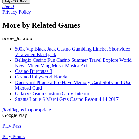
expand_less
shield
Privacy Policy
More by Related Games
arrow_forward
500k Vip Black Jack Casino Gambling Linebet Shortvideo
Viralvideo Blackjack
Bellagio Casino Fun Casino Summer Travel Explore World
News Video Vlog Music Musica Art
Casino Burcratas 3
Casino Hollywood Florida
Does Cmf Phone 2 Pro Have Memory Card Slot Can I Use
Microsd Card
Galaxy Casino Custom Gta V Interior
Stratus Louie S Mardi Gras Casino Resort 4 14 2017
flag
Flag as inappropriate
Google Play
Play Pass
Play Points