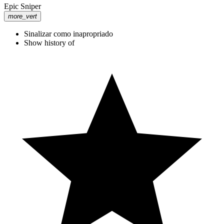
Epic Sniper
more_vert
Sinalizar como inapropriado
Show history of