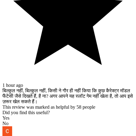
1 hour ago
बिल्कुल नहीं, बिल्कुल नहीं, किसी ने गौर ही नहीं किया कि कुछ कैरेक्टर मॉडल
फैंटेसी जैसे दिखते हैं, है ना? अगर आपने यह स्लॉट गेम नहीं खेला है, तो आप इसे
ज़रूर खेल सकते हैं।
This review was marked as helpful by 58 people
Did you find this useful?
Yes
No