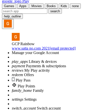
google_logo Play
Games
Apps
Movies
Books
Kids
none
search
help_outline
GCP Rainbow
www.satta no.com 2021[email protected]
Manage your Google Account
play_apps
Library & devices
payment
Payments & subscriptions
reviews
My Play activity
redeem
Offers
Play Pass
Play Points
family_home
Family
settings
Settings
switch_account
Switch account