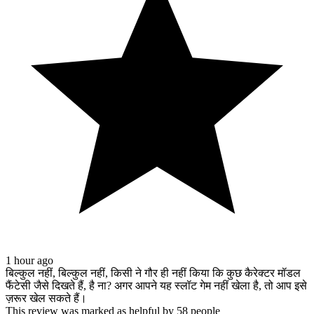
1 hour ago
बिल्कुल नहीं, बिल्कुल नहीं, किसी ने गौर ही नहीं किया कि कुछ कैरेक्टर मॉडल
फैंटेसी जैसे दिखते हैं, है ना? अगर आपने यह स्लॉट गेम नहीं खेला है, तो आप इसे
ज़रूर खेल सकते हैं।
This review was marked as helpful by 58 people