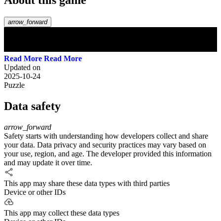
arrow_forward
Read More
Updated on
2025-10-24
Puzzle
Data safety
arrow_forward
Safety starts with understanding how developers collect and share
your data. Data privacy and security practices may vary based on
your use, region, and age. The developer provided this information
and may update it over time.
This app may share these data types with third parties
Device or other IDs
This app may collect these data types