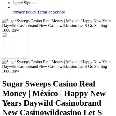
logout
Sign out
Privacy Policy
Terms of Service
Sugar Sweeps Casino Real
Money | México | Happy New
Years Daywild Casinobrand
New Casinowildcasino Let S