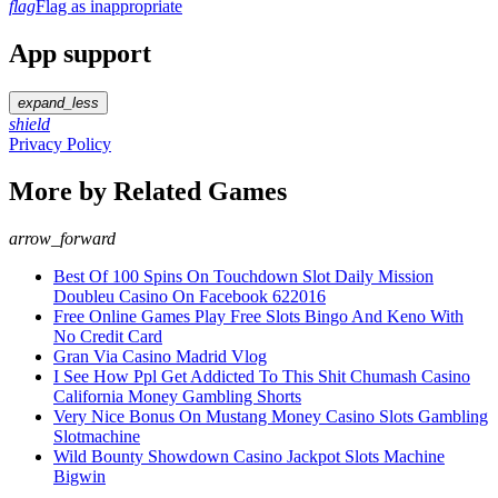
flag
Flag as inappropriate
App support
expand_less
shield
Privacy Policy
More by Related Games
arrow_forward
Best Of 100 Spins On Touchdown Slot Daily Mission
Doubleu Casino On Facebook 622016
Free Online Games Play Free Slots Bingo And Keno With
No Credit Card
Gran Via Casino Madrid Vlog
I See How Ppl Get Addicted To This Shit Chumash Casino
California Money Gambling Shorts
Very Nice Bonus On Mustang Money Casino Slots Gambling
Slotmachine
Wild Bounty Showdown Casino Jackpot Slots Machine
Bigwin