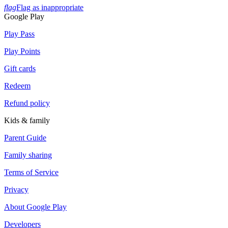
flag
Flag as inappropriate
Google Play
Play Pass
Play Points
Gift cards
Redeem
Refund policy
Kids & family
Parent Guide
Family sharing
Terms of Service
Privacy
About Google Play
Developers