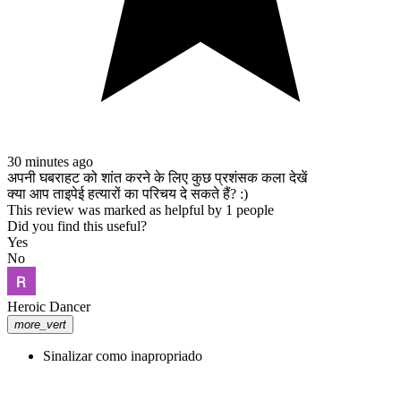
30 minutes ago
अपनी घबराहट को शांत करने के लिए कुछ प्रशंसक कला देखें
क्या आप ताइपेई हत्यारों का परिचय दे सकते हैं? :)
This review was marked as helpful by 1 people
Did you find this useful?
Yes
No
Heroic Dancer
more_vert
Sinalizar como inapropriado