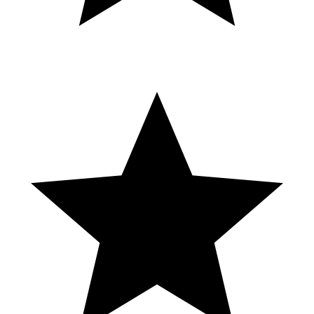
Sugar Sweeps Casino Real Money | México | Happy New Years
Daywild Casinobrand New Casinowildcasino Let S Go Starting
1000 Raw
Horseplay
Timelines
Online Casino Com
Online Casino
Up To $2,500 A
Héctor Ugarte-
Quest for riches slot MAX
Spin Million
Lo que son las
BET #konami #casino # #카
Dollar Dragon
cosas- Casino
지노게임 #슬롯
Link Slot
Life Soundcheck
hard rock casino
สล็อตโรม่า Joker
BALLOONS SCRATCH
Hollywood fort
Slot 🔥 Roma
TICKET 🎈🎟️ | 2024-09-12 |
Lauderdale
รวมคลิป สล็อต
2.50 SC | 2000x | STAKE
#12606 junior
US 🇺🇸 #casino #slots
แตกง่าย Ep.566
suite
San Jose Gambling Dens Showing New
Level Of Sophistication
check room rates for Vegas hotels here: