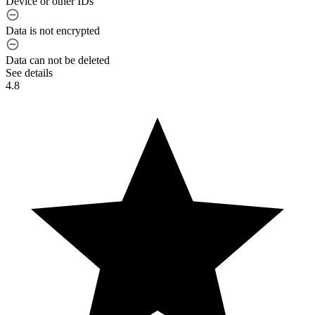
Device or other IDs
Data is not encrypted
Data can not be deleted
See details
4.8
🤯 HOMBRE INTENTA SACAR SU
DINERO Y DESTRUYE MÁQUINA!!
MAN DESTROYS SLOT AT CAESARS
CASINO #SHORTS
SUSCRIBETE AHORA » https://bit.ly/CERPSuscribete Hermosos
días pasamos en este hotel casino ubicado en la parte sur de LAS
VEGAS, NEVADA fue uno de los primeros mega-resorts que se
construyo en LAS VEGAS. Cuenta con un total de 4.408
habitaciones, se llama así por la ciudad LUXOR (antigua TEBAS)
en EGIPTO.
Deluxe Wheel (4) Jackpot Cash
Novibet llega a Cruz Azul: el anuncio OFICIAL | ¡Cabecita