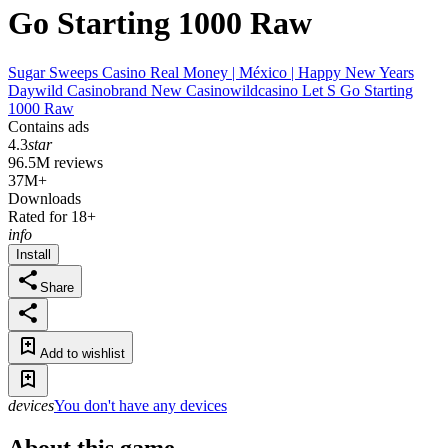
Go Starting 1000 Raw
Sugar Sweeps Casino Real Money | México | Happy New Years
Daywild Casinobrand New Casinowildcasino Let S Go Starting
1000 Raw
Contains ads
4.3
star
96.5M reviews
37M+
Downloads
Rated for 18+
info
Install
Share
Add to wishlist
devices
You don't have any devices
About this game