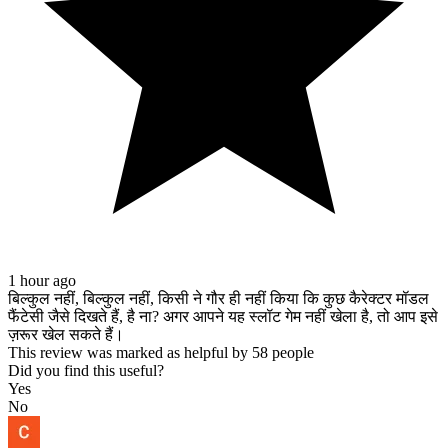
1 hour ago
बिल्कुल नहीं, बिल्कुल नहीं, किसी ने गौर ही नहीं किया कि कुछ कैरेक्टर मॉडल
फैंटेसी जैसे दिखते हैं, है ना? अगर आपने यह स्लॉट गेम नहीं खेला है, तो आप इसे
ज़रूर खेल सकते हैं।
This review was marked as helpful by 58 people
Did you find this useful?
Yes
No