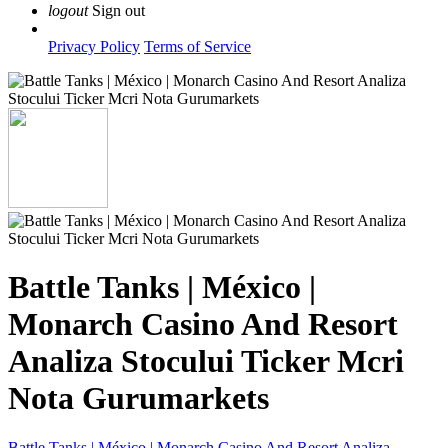
logout
Sign out
Privacy Policy
Terms of Service
Battle Tanks | México |
Monarch Casino And Resort
Analiza Stocului Ticker Mcri
Nota Gurumarkets
Battle Tanks | México | Monarch Casino And Resort Analiza