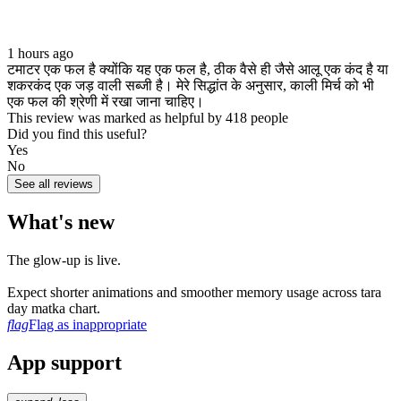
1 hours ago
टमाटर एक फल है क्योंकि यह एक फल है, ठीक वैसे ही जैसे आलू एक कंद है या
शकरकंद एक जड़ वाली सब्जी है। मेरे सिद्धांत के अनुसार, काली मिर्च को भी
एक फल की श्रेणी में रखा जाना चाहिए।
This review was marked as helpful by 418 people
Did you find this useful?
Yes
No
See all reviews
What's new
The glow‑up is live.
Expect shorter animations and smoother memory usage across tara
day matka chart.
flag
Flag as inappropriate
App support