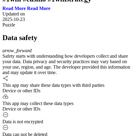
Read More
Dos hombres fueron detenidos tras amarrar a las personas que se
Updated on
encontraban en el casino ubicado en la calle Hamburgo, en la Zona
2025-10-23
Rosa, Ciudad de México, y robar un monto aproximado de un
Puzzle
millón 300 mil pesos. Suscríbete aquí:
https://www.youtube.com/c/nmas Síguenos también en: Facebook:
Data safety
https://www.facebook.com/nmas.com.mx/ Twitter:
https://twitter.com/nmas Instagram:
https://www.instagram.com/n.mas/ TikTok:
arrow_forward
https://www.tiktok.com/@n.mas
Safety starts with understanding how developers collect and share
your data. Data privacy and security practices may vary based on
your use, region, and age. The developer provided this information
El dilema de la bet alta #slots #casino
and may update it over time.
🤫 Nobody even noticed… 💎 Diamond Casino Heist — $2.2M
This app may share these data types with third parties
with zero alarms! 🚪 Walked in like we owned the place, walked out
Device or other IDs
with bags 💰 ❌ 0 shots, 0 alerts, 100% profit #gta #gtaonly #gta5
This app may collect these data types
Battle Tanks | México | Monarch Casino And Resort Analiza
Device or other IDs
Stocului Ticker Mcri Nota Gurumarkets
Jackpot Blitz™--
Orionstars
Double U Casino Slots Free
Data is not encrypted
Slots Casino
777
(448) Grand Sierra
Card Craps
THE MOST INSANE 3
Data can not be deleted
Resort and Casino,
@ Viejas
SCATTER BONUS ON LE