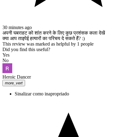
30 minutes ago
अपनी घबराहट को शांत करने के लिए कुछ प्रशंसक कला देखें
क्या आप ताइपेई हत्यारों का परिचय दे सकते हैं? :)
This review was marked as helpful by 1 people
Did you find this useful?
Yes
No
Heroic Dancer
more_vert
Sinalizar como inapropriado