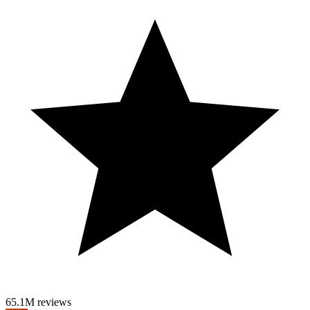
gissella en casinos del litoral (hipodromo)
Todos Los Derechos van a MGM TODOS LOS DERECHOS
RESERVADOS La renuncia(rectificación) de Derechos de autor
Bajo la Sección 107 del Acto 1976 de Derechos de autor, la
concesión es hecha para " el empleo justo " para objetivos como la
crítica, el comentario, el reportaje de noticias, la enseñanza, la beca,
y la investigación. El empleo justo es un empleo permitido según el
estatuto de derechos de autor que de otra manera podría infringir.
Puntas(consejos) de empleo no lucrativas, educativas o personales el
equilibrio(saldo) a favor de empleo justo. El uso de fragmentos
65.1M reviews