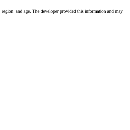
e, region, and age. The developer provided this information and may
itional event is a host of delights bringing out the best of the best.