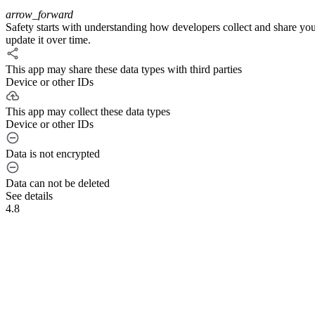
Ρυθμιστής: ΕΕΕΠ | Κίνδυνος εθισμού & απώλειας περιουσίας | Γρ
arrow_forward
Safety starts with understanding how developers collect and share yo
Betway Insider Cheltenham Preview with 
update it over time.
Lynda Martin visits the Viejas Casino & Resort polo team at the Polo Am
This app may share these data types with third parties
Viejas is proud to be a part of this amazing event.
Device or other IDs
This app may collect these data types
Device or other IDs
Data is not encrypted
Data can not be deleted
See details
4.8