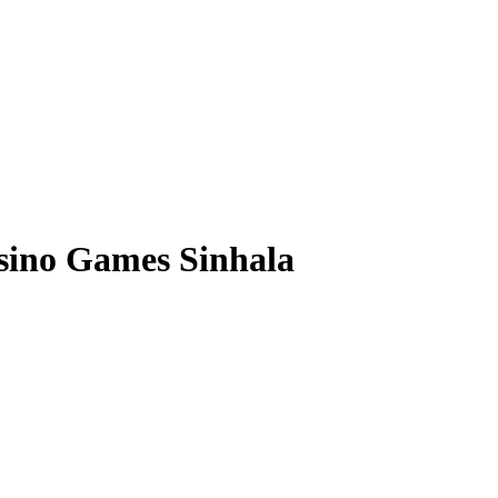
asino Games Sinhala