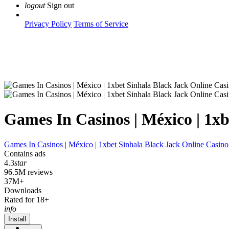
logout
Sign out
Privacy Policy
Terms of Service
Games In Casinos | México | 1x
Games In Casinos | México | 1xbet Sinhala Black Jack Online Casin
Contains ads
4.3
star
96.5M reviews
37M+
Downloads
Rated for 18+
info
Install