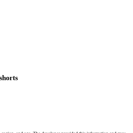
horts
 Disclaimer 👇 Hanya Untuk Hiburan Stop beli perbanyak akun Apk