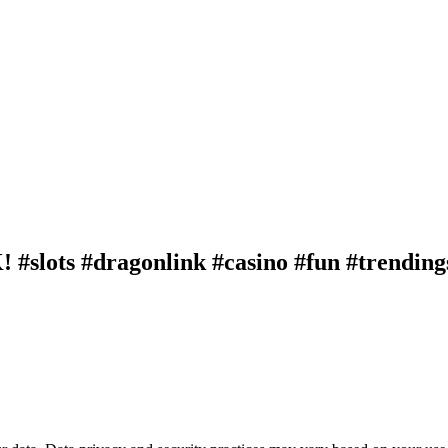
s #dragonlink #casino #fun #trendings
sti di note dan pasti sedekah kalau ada yg UP dan nggk rungkat😁🙏
st Hotel & Casino