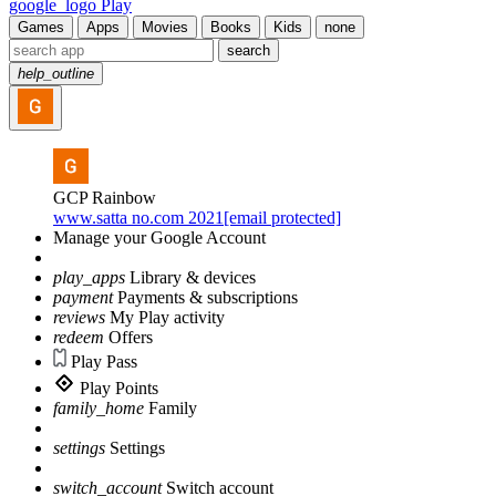
google_logo Play
Games
Apps
Movies
Books
Kids
none
search
help_outline
GCP Rainbow
www.satta no.com 2021[email protected]
Manage your Google Account
play_apps
Library & devices
payment
Payments & subscriptions
reviews
My Play activity
redeem
Offers
Play Pass
Play Points
family_home
Family
settings
Settings
switch_account
Switch account