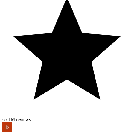
If you want to play the games on my channel, use my link below.
They also have Sports Betting and Poker. Sports Betting, Casino
Games, Poker & Slots | Bovada Casino Get up to $3,750 in Crypto
Bonus: https://tinyurl.com/2ub2r9t3 Please like and subscribe.
Follow me on Tik Tok @ winsumlosesum777. Follow me
everywhere with Link Tree: https://linktr.ee/savyresales
65.1M reviews