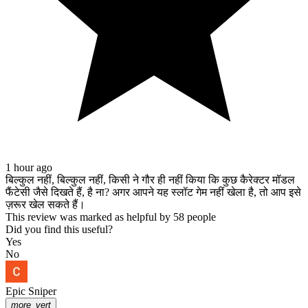
1 hour ago
बिल्कुल नहीं, बिल्कुल नहीं, किसी ने गौर ही नहीं किया कि कुछ कैरेक्टर मॉडल
फैंटेसी जैसे दिखते हैं, है ना? अगर आपने यह स्लॉट गेम नहीं खेला है, तो आप इसे
ज़रूर खेल सकते हैं।
This review was marked as helpful by 58 people
Did you find this useful?
Yes
No
Epic Sniper
more_vert