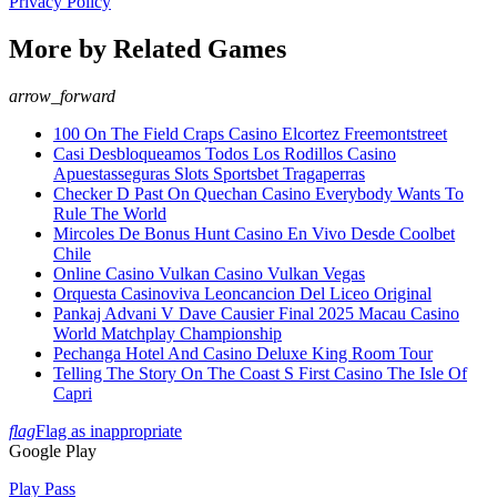
Privacy Policy
More by Related Games
arrow_forward
100 On The Field Craps Casino Elcortez Freemontstreet
Casi Desbloqueamos Todos Los Rodillos Casino
Apuestasseguras Slots Sportsbet Tragaperras
Checker D Past On Quechan Casino Everybody Wants To
Rule The World
Mircoles De Bonus Hunt Casino En Vivo Desde Coolbet
Chile
Online Casino Vulkan Casino Vulkan Vegas
Orquesta Casinoviva Leoncancion Del Liceo Original
Pankaj Advani V Dave Causier Final 2025 Macau Casino
World Matchplay Championship
Pechanga Hotel And Casino Deluxe King Room Tour
Telling The Story On The Coast S First Casino The Isle Of
Capri
flag
Flag as inappropriate
Google Play
Play Pass