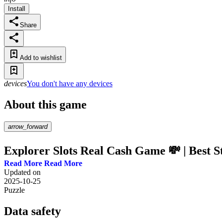
Install
Share
Add to wishlist
devices
You don't have any devices
About this game
arrow_forward
Explorer Slots Real Cash Game 💸 | Best 
Read More
Updated on
Nadie tiene más FLOW😎 en el mundo que el casino en línea de PLA
2025-10-25
Puzzle
Data safety