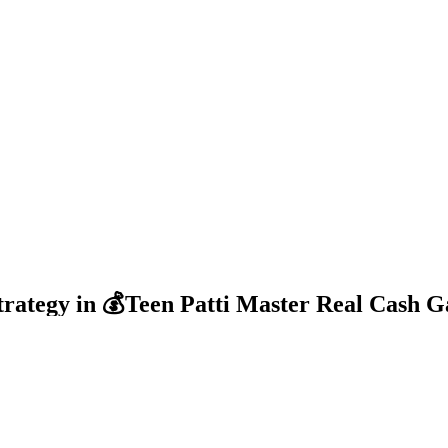
Strategy in 💰Teen Patti Master Real Cash 
YDOIT😍😍 📲Regístrate y llévate $500 pesos de regalo. #EntraAGana