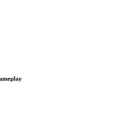
Gameplay
r http://playdoit.mx