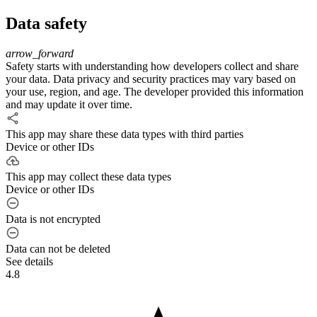
double Diamond
Data safety
49” C-curved touch screen for slot
machine | LED lighting | Casino |
arrow_forward
Safety starts with understanding how developers collect and share
compatible for various systems
your data. Data privacy and security practices may vary based on
your use, region, and age. The developer provided this information
From electrifying rock to regional Mexican favorites, the Pala
and may update it over time.
Events Center is bringing unforgettable nights to the stage! Get
ready for the raw power of Zepparella, the all-female tribute to Led
This app may share these data types with third parties
Zeppelin and the iconic sounds of El Coyote y Su Banda Tierra
Device or other IDs
Santa—plus more must-see performances! 🎟️ Watch the video &
grab your tickets now! https://bit.ly/3sM9UGX Connect with Pala
This app may collect these data types
Casino online and on social: 🟧 Website:
Device or other IDs
https://www.palacasino.com 🟧 Twitter/X:
Data is not encrypted
https://twitter.com/PalaCasino 🟧 Facebook:
https://www.facebook.com/palacasino 🟧 Instagram:
Data can not be deleted
https://www.instagram.com/palacasino/ #palacasino #concert
See details
#concerts #livebands #entertainment #music #livemusic
4.8
#sandiegoconcerts #rockmusic #oldiessmusic #popmusic
#latinmusic #mexicanmusic #palacasinoeventscenter #70smusic
#80smusic #liveentertainment #mustseeshows #concertseason