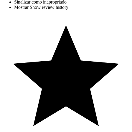
Sinalizar como inapropriado
Candado Complicado (Salsa Casino)
Mostrar Show review history
Thank you to our partner casino Plaza Hotel & Casino for today's
video! 🔔 Subscribe & Click Bell icon to be notified when I go
LIVE! 👕 Merch http://BCSlots.com/Shop 📆 Events
https://BCSlots.com/Events 🛳 Cruises https://BCSlots.com/Cruise
🔑 RUDIES Fan Club https://Patreon.com/BCSlots ▶️ BCSlots
Online Channel https://YouTube.com/c/BrianChristopherOnline
2022 SLOT MACHINES 0:00 Ultimate Fire Link Power 4 4:28
Pop N Pays 11:38 Double Top Dollar 14:38 Hamster Libre 20:10
Huff N Puff 26:19 Mighty Cash 👩🏽🤝👨🏼 LET’S BE
FRIENDS! Facebook ➜ http://Facebook.com/BCSlots Instagram ➜
https://Instagram.com/BCSlots TikTok ➜
http://TikTok.com/@BCSlots Twitter ➜ https://Twitter.com/BCSlots
🙌🏼 TOP RUDIES SUPPORTERS - Executive Producer: Joshua
B. - Associate Producers: Theresa N, Ellen C, Shelley F, Rachel R,
Thomas B, Janet C, Paula W, Rob R, Alfonso M, Maria V,
Lawrence K, John M, Monica H, Don D, Mark W, James M,
George W. - Co-Producers: Ron H, Marc B, Lauren B, Lucas S,
John & Amanda L, Kristina R, April G, Pedro C, Amanda C, Tim
B, Corey S, Gary S, Edward M, Alicia H, Corey T, Gregory G,
Bruce C, Kelly J, Timothy H, Jennifer L, Tracy M, Erich H, Jose O,
Susie S, Lyn-Ellen S, Deb L, Wendi G, Candy K, Sherri B,