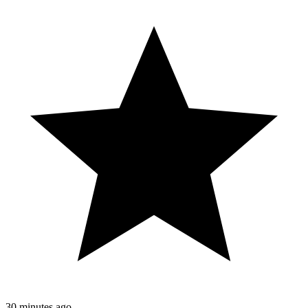
30 minutes ago