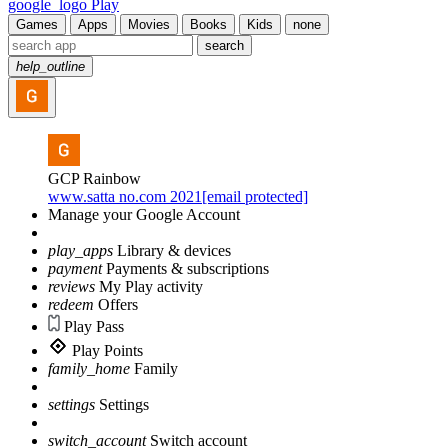
google_logo Play
Games
Apps
Movies
Books
Kids
none
search
help_outline
GCP Rainbow
www.satta no.com 2021[email protected]
Manage your Google Account
play_apps
Library & devices
payment
Payments & subscriptions
reviews
My Play activity
redeem
Offers
Play Pass
Play Points
family_home
Family
settings
Settings
switch_account
Switch account