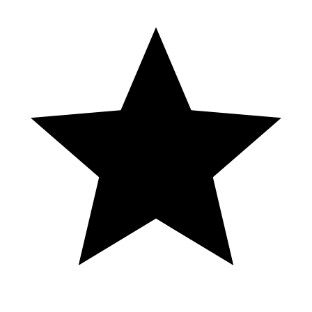
que significa soñar con numeros de telefono, Estados unidos,
República Dominicana,costa rica, Venezuela, Colombia, México,
Honduras, Uruguay, Paraguay, Argentina, España, entre otros países
más Loteria Loteka, loteria Quiniela Pale, Loteria NUEVA YORK,
Loteria real y loterias mundiales.
Sacando bonus!!!!🍊🍑🔥#automobile
#tragamonedas #apuestas #casino #parati
NBC 7 San Diego Station Host at Hollywood Casino Jamul-San
Diego 11/29/2016.
Los Jueves son de Seniors en Jubilee
Casino
Suscríbete a nuestro canal y siguenos tambien en nuestras cuentas
oficiales: https://www.youtube.com/kenchoproducciones
https://www.facebook.com/kenchoproducciones
https://www.instagram.com/kenchoproducciones/ y tambien en mi
cuentas de coleccionista https://www.youtube.com/kenchovideos
https://www.facebook.com/kenchovideos
https://www.instagram.com/kenchovideos Integrantes: Fiorella de