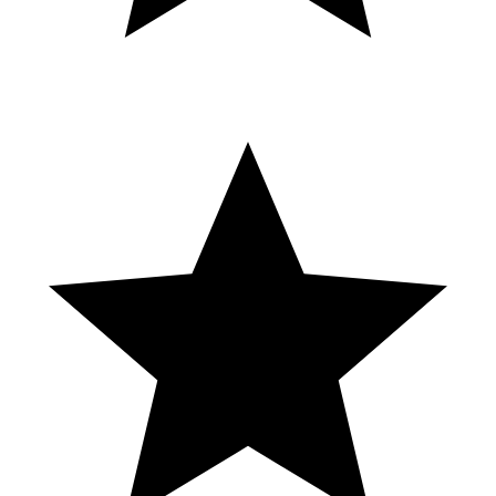
GRATUITO👇 https://ig.me/j/AbaykoNUUhSmtdiN/ 🚨FUNBETS
Y PICKS EN VIVO🚨 X https://bit.ly/2N0LM4x 👉Contenido
extra y en vivos👈 INSTAGRAM https://bit.ly/3piVjAS 📩
[email protected]
“El que no apuesta NO GANA”🍀 🎰 Recuerda
apostar bajo tu propio riesgo, las apuestas NO SON
CONSIDERADAS UNA INVERSIÓN SEGURA O
CONFIABLE, cuida tu dinero y salud, y hazlo por diversión.
we got a runner! #buffalo #lucky #slots
Más de Copa Trinche Rushbet en: ➡ App oficial:
http://onelink.to/en5mcv ➡ Facebook
https://www.facebook.com/copatrinchecol ➡ Instagram:
https://www.instagram.com/copatrinche/ ➡ TikTok:
https://www.tiktok.com/@copatrinche_ ➡ Página web:
https://www.copatrinche.com/ ➡ Spotify:
https://open.spotify.com/playlist/59279xtORfTSKLfqpV1Dex?
si=O-Gpp5efQjyBowYwhqBZ6Q