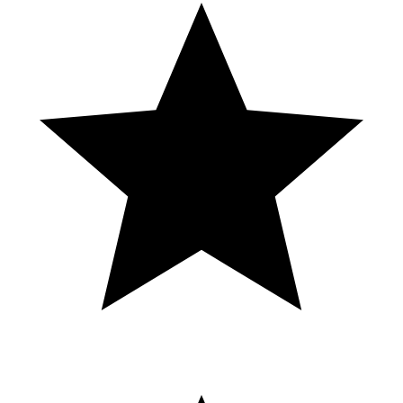
Located at the Golden Nugget Hotel in
Fremont Las Vegas #worldrecord
#wheretogoinvegas #lasvegas