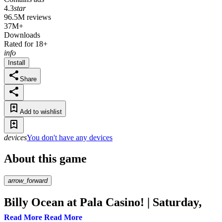
4.3
star
96.5M reviews
37M+
Downloads
Rated for 18+
info
Install
Share
Add to wishlist
devices
You don't have any devices
About this game
arrow_forward
Billy Ocean at Pala Casino! | Saturday,
Oct. 12th @ 8pm
Read More