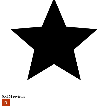
Get Vegas Deals Sent to You For Free!
https://www.jacobslifeinvegas.com/ This video is not to be
reproduced without prior authorization. The original YouTube video
may be distributed & embedded, if required. DISCLAIMER: This
video and description contains affiliate links, which means that if
you click on one of the product links, I’ll receive a small
commission. This helps support the channel and allows us to
continue to make videos like this. Thank you for the support!
JacobsLifeinVegas LLC - All Rights Reserved.
Vegas X Casino Login | México | Las Vegas Vegas Strip Fremont
Casino Hotels
Myvegas Slots
Casino Kostenlos
Baccarat 2
Game
Midas Hotel and Casino
the man, the myth,
Spin Casino
Breakfast Buffet #food
the legend:
(Spanish)
#eat #unli #fyp #shorts
@BCSlots #casinos
Suzuka, Spa, must
Kim Sozzi - Feel Your
Devastating Max Bet
see epic slot car
Love - Live 2015 at
At The Airport
tracks EP:3 #race
Resorts World Casino,
#dragonlink #slots
#racecar
Bar 360
#gambling
65.1M reviews
Official News ! SOL *ONLINE CLASSES