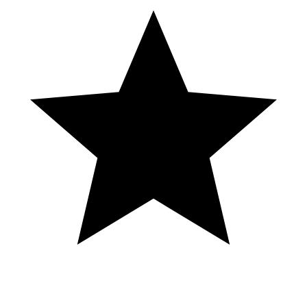
¡ATRAPA TUS MONEDAS Y GANA EN
MEXPLAY! Te puedes ganar hasta $100
diarios. www.mexplay.mx
Get Vegas Deals Sent to You For Free!
https://www.jacobslifeinvegas.com/ This video is not to be
reproduced without prior authorization. The original YouTube video
may be distributed & embedded, if required. DISCLAIMER: This
video and description contains affiliate links, which means that if
you click on one of the product links, I’ll receive a small
commission. This helps support the channel and allows us to
continue to make videos like this. Thank you for the support!
JacobsLifeinVegas LLC - All Rights Reserved.