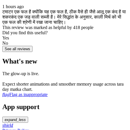
1 hours ago
टमाटर एक फल है क्योंकि यह एक फल है, ठीक वैसे ही जैसे आलू एक कंद है या
शकरकंद एक जड़ वाली सब्जी है। मेरे सिद्धांत के अनुसार, काली मिर्च को भी
एक फल की श्रेणी में रखा जाना चाहिए।
This review was marked as helpful by 418 people
Did you find this useful?
Yes
No
See all reviews
What's new
The glow‑up is live.
Expect shorter animations and smoother memory usage across tara
day matka chart.
flag
Flag as inappropriate
App support
expand_less
shield