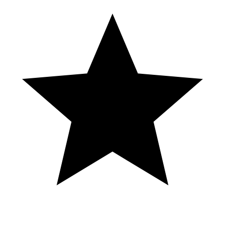
La Cruz integrante de Amaya Hermanos Ex Alma Bella, Ex Agua
Bella, Ex Bella Bella, Ex Villacorta Yoanis Vega Dorita orbegoso ex
Alma bella Aixa Serapión Ex Hijas de Su Madre Evelyn Tihuay -
Ex Integrante de Papillon #MuñecasdelaTele #KenchoProducciones
#ChicasRecargadas