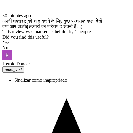
30 minutes ago
अपनी घबराहट को शांत करने के लिए कुछ प्रशंसक कला देखें
क्या आप ताइपेई हत्यारों का परिचय दे सकते हैं? :)
This review was marked as helpful by 1 people
Did you find this useful?
Yes
No
Heroic Dancer
more_vert
Sinalizar como inapropriado