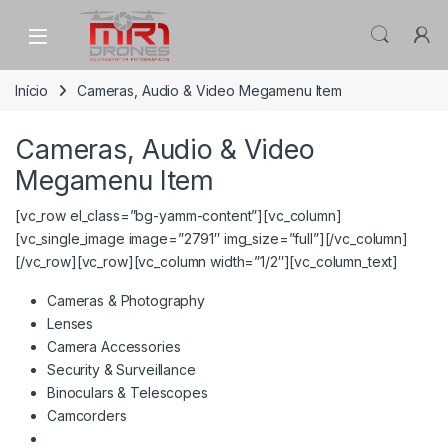
Skip to navigation
Skip to content
Início
Cameras, Audio & Video Megamenu Item
Cameras, Audio & Video
Megamenu Item
[vc_row el_class=”bg-yamm-content”][vc_column]
[vc_single_image image=”2791″ img_size=”full”][/vc_column]
[/vc_row][vc_row][vc_column width=”1/2″][vc_column_text]
Cameras & Photography
Lenses
Camera Accessories
Security & Surveillance
Binoculars & Telescopes
Camcorders